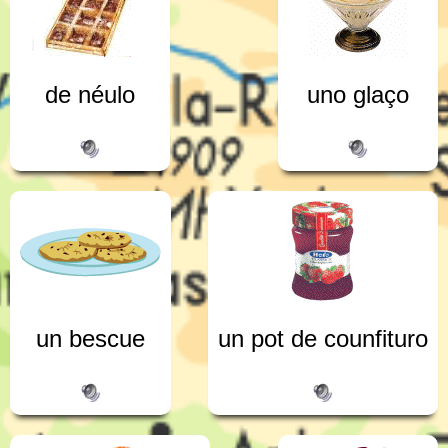
de néulo
uno glaço
un bescue
un pot de counfituro