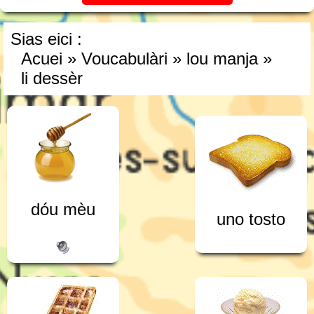
Sias eici :
Acuei
»
Voucabulàri
»
lou manja
»
li dessèr
dóu mèu
uno tosto