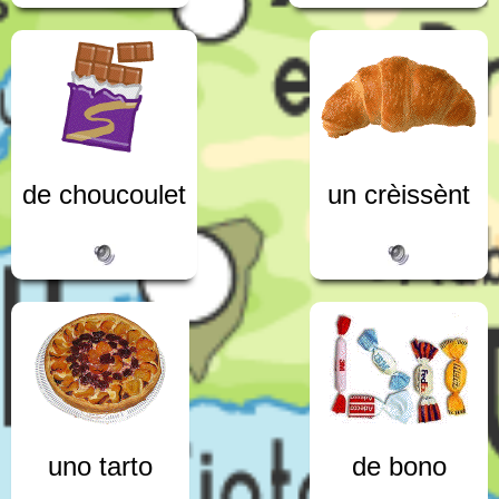
de choucoulet
un crèissènt
uno tarto
de bono