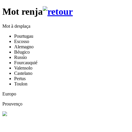
Mot renja
Mot à desplaça
Pourtugau
Escosso
Alemagno
Béugico
Russìo
Fourcauquié
Valensolo
Castelano
Pertus
Toulon
Europo
Prouvenço