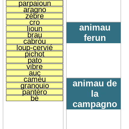
parpaioun
aragno
zèbre
cro
animau
lioun
brau
ferun
cabròu
loup-cervié
pichot
pato
vibre
auc
camèu
animau de
granouio
pantèro
la
bè
campagno